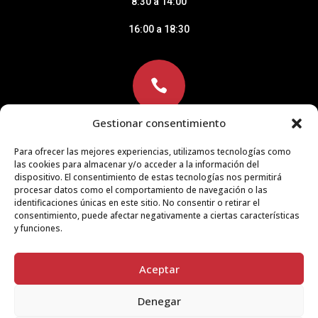
8:30 a 14:00
16:00 a 18:30

Gestionar consentimiento
Teléfono
Para ofrecer las mejores experiencias, utilizamos tecnologías como
las cookies para almacenar y/o acceder a la información del
953 750 664
dispositivo. El consentimiento de estas tecnologías nos permitirá
procesar datos como el comportamiento de navegación o las
653 964 660
identificaciones únicas en este sitio. No consentir o retirar el
consentimiento, puede afectar negativamente a ciertas características
y funciones.
Política de Cookies
|
Declaración de Privacidad
|
Aviso
Legal
Aceptar
Denegar
Copyright © 2026 Bobinados del Sur